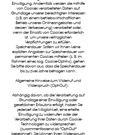
Einwilligung. Andernfalls werden die mithilfe
von Cookies verarbeiteten Daten auf
Grundlage unserer berechtigten Interessen
(z.B. an einem betriebswirtschaftlichen
Betrieb unseres Onlineangebotes und
dessen Verbesserung) verarbeitet oder,
wenn der Einsatz von Cookies erforderlich
ist, um unsere vertraglichen
Verpflichtungen zu erfüllen.
Speicherdauer: Sofern wir Ihnen keine
expliziten Angaben zur Speicherdauer von
permanenten Cookies mitteilen (z. B. im
Rahmen eines sog. Cookie-Opt-Ins), gehen
Sie bitte davon aus, dass die Speicherdauer
bis zu zwei Jahre betragen kann.
Allgemeine Hinweise zum Widerruf und
Widerspruch (Opt-Out):
Abhängig davon, ob die Verarbeitung auf
Grundlage einer Einwilligung oder
gesetzlichen Erlaubnis erfolgt, haben Sie
jederzeit die Möglichkeit, eine erteilte
Einwilligung zu widerrufen oder der
Verarbeitung Ihrer Daten durch Cookie-
Technologien zu widersprechen
(zusammenfassend als "Opt-Out"
bezeichnet). Sie können Ihren Widerspruch