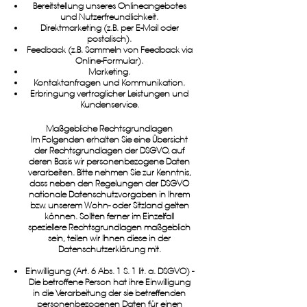
Bereitstellung unseres Onlineangebotes
und Nutzerfreundlichkeit.
Direktmarketing (z.B. per E-Mail oder
postalisch).
Feedback (z.B. Sammeln von Feedback via
Online-Formular).
Marketing.
Kontaktanfragen und Kommunikation.
Erbringung vertraglicher Leistungen und
Kundenservice.
Maßgebliche Rechtsgrundlagen
Im Folgenden erhalten Sie eine Übersicht
der Rechtsgrundlagen der DSGVO, auf
deren Basis wir personenbezogene Daten
verarbeiten. Bitte nehmen Sie zur Kenntnis,
dass neben den Regelungen der DSGVO
nationale Datenschutzvorgaben in Ihrem
bzw. unserem Wohn- oder Sitzland gelten
können. Sollten ferner im Einzelfall
speziellere Rechtsgrundlagen maßgeblich
sein, teilen wir Ihnen diese in der
Datenschutzerklärung mit.
Einwilligung (Art. 6 Abs. 1 S. 1 lit. a. DSGVO) -
Die betroffene Person hat ihre Einwilligung
in die Verarbeitung der sie betreffenden
personenbezogenen Daten für einen