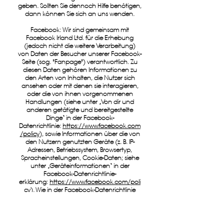
geben. Sollten Sie dennoch Hilfe benötigen,
dann können Sie sich an uns wenden.
Facebook: Wir sind gemeinsam mit
Facebook Irland Ltd. für die Erhebung
(jedoch nicht die weitere Verarbeitung)
von Daten der Besucher unserer Facebook-
Seite (sog. "Fanpage") verantwortlich. Zu
diesen Daten gehören Informationen zu
den Arten von Inhalten, die Nutzer sich
ansehen oder mit denen sie interagieren,
oder die von ihnen vorgenommenen
Handlungen (siehe unter „Von dir und
anderen getätigte und bereitgestellte
Dinge“ in der Facebook-
Datenrichtlinie:
https://www.facebook.com
/policy
), sowie Informationen über die von
den Nutzern genutzten Geräte (z. B. IP-
Adressen, Betriebssystem, Browsertyp,
Spracheinstellungen, Cookie-Daten; siehe
unter „Geräteinformationen“ in der
Facebook-Datenrichtlinie-
erklärung:
https://www.facebook.com/poli
cy
). Wie in der Facebook-Datenrichtlinie
unter „Wie verwenden wir diese
Informationen?“ erläutert, erhebt und
verwendet Facebook Informationen auch,
um Analysedienste, so genannte "Seiten-