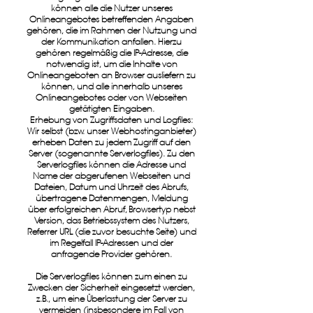
können alle die Nutzer unseres
Onlineangebotes betreffenden Angaben
gehören, die im Rahmen der Nutzung und
der Kommunikation anfallen. Hierzu
gehören regelmäßig die IP-Adresse, die
notwendig ist, um die Inhalte von
Onlineangeboten an Browser ausliefern zu
können, und alle innerhalb unseres
Onlineangebotes oder von Webseiten
getätigten Eingaben.
Erhebung von Zugriffsdaten und Logfiles:
Wir selbst (bzw. unser Webhostinganbieter)
erheben Daten zu jedem Zugriff auf den
Server (sogenannte Serverlogfiles). Zu den
Serverlogfiles können die Adresse und
Name der abgerufenen Webseiten und
Dateien, Datum und Uhrzeit des Abrufs,
übertragene Datenmengen, Meldung
über erfolgreichen Abruf, Browsertyp nebst
Version, das Betriebssystem des Nutzers,
Referrer URL (die zuvor besuchte Seite) und
im Regelfall IP-Adressen und der
anfragende Provider gehören.
Die Serverlogfiles können zum einen zu
Zwecken der Sicherheit eingesetzt werden,
z.B., um eine Überlastung der Server zu
vermeiden (insbesondere im Fall von