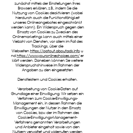
zunächst mittels der Einstellungen Ihres
Browsers erklären, z.B., indem Sie die
Nutzung von Cookies deaktivieren (wobei
hierdurch auch die Funktionsfähigkeit
unseres Onlineangebotes eingeschränkt
werden kann). Ein Widerspruch gegen den
Einsatz von Cookies zu Zwecken des
Onlinemarketings kann auch mittels einer
Vielzahl von Diensten, vor allem im Fall des
Trackings, über die
Webseiten
https://optout.aboutads.info
u
nd
https://www.youronlinechoices.com/
er
klärt werden. Daneben können Sie weitere
Widerspruchshinweise im Rahmen der
Angaben zu den eingesetzten
Dienstleistern und Cookies erhalten.
Verarbeitung von Cookie-Daten auf
Grundlage einer Einwilligung: Wir setzen ein
Verfahren zum Cookie-Einwilligungs-
Management ein, in dessen Rahmen die
Einwilligungen der Nutzer in den Einsatz
von Cookies, bzw. der im Rahmen des
Cookie-Einwilligungs-Management-
Verfahrens genannten Verarbeitungen
und Anbieter eingeholt sowie von den
Nutzern verwaltet und widerrufen werden