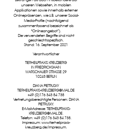
Leistungen als auch insbesondere auf
unseren Webseiten, in mobilen
Applikationen sowie innerhalb externer
Onlinepräsenzen, wie z.B. unserer Social-
Media-Profile (nachfolgend
zusammenfassend bezeichnet als
"Onlineangebot“).
Die verwendeten Begriffe sind nicht
geschlechtsspezifisch.
Stand: 16. September 2021
Verantwortlicher
TIERHEILPRAXIS KREUZBERG
IN FRIEDRICHSHAIN
WARSCHAUER STRASSE 29
10243 BERLIN
DIANA PIETRUSKY
TIERHEILPRAXIS-KREUZBERG@MAIL.DE
+49 (0)176 343 84 738
Vertretungsberechtigte Personen: DIANA
PIETRUSKY.
E-Mail-Adresse:
TIERHEILPRAXIS-
KREUZBERG@MAIL.DE
.
Telefon:
+49 (0)176 343 84 738
.
Impressum:
www.tierheilpraxis-
kreuzberg.de/impressum.