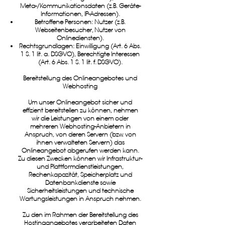
Meta-/Kommunikationsdaten (z.B. Geräte-
Informationen, IP-Adressen).
Betroffene Personen: Nutzer (z.B.
Webseitenbesucher, Nutzer von
Onlinediensten).
Rechtsgrundlagen: Einwilligung (Art. 6 Abs.
1 S. 1 lit. a. DSGVO), Berechtigte Interessen
(Art. 6 Abs. 1 S. 1 lit. f. DSGVO).
Bereitstellung des Onlineangebotes und
Webhosting
Um unser Onlineangebot sicher und
effizient bereitstellen zu können, nehmen
wir die Leistungen von einem oder
mehreren Webhosting-Anbietern in
Anspruch, von deren Servern (bzw. von
ihnen verwalteten Servern) das
Onlineangebot abgerufen werden kann.
Zu diesen Zwecken können wir Infrastruktur-
und Plattformdienstleistungen,
Rechenkapazität, Speicherplatz und
Datenbankdienste sowie
Sicherheitsleistungen und technische
Wartungsleistungen in Anspruch nehmen.
Zu den im Rahmen der Bereitstellung des
Hostingangebotes verarbeiteten Daten