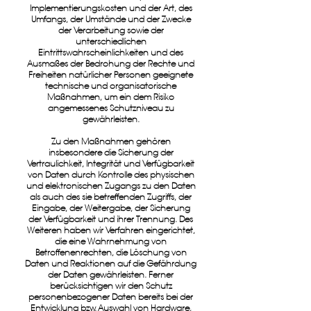
Implementierungskosten und der Art, des
Umfangs, der Umstände und der Zwecke
der Verarbeitung sowie der
unterschiedlichen
Eintrittswahrscheinlichkeiten und des
Ausmaßes der Bedrohung der Rechte und
Freiheiten natürlicher Personen geeignete
technische und organisatorische
Maßnahmen, um ein dem Risiko
angemessenes Schutzniveau zu
gewährleisten.
Zu den Maßnahmen gehören
insbesondere die Sicherung der
Vertraulichkeit, Integrität und Verfügbarkeit
von Daten durch Kontrolle des physischen
und elektronischen Zugangs zu den Daten
als auch des sie betreffenden Zugriffs, der
Eingabe, der Weitergabe, der Sicherung
der Verfügbarkeit und ihrer Trennung. Des
Weiteren haben wir Verfahren eingerichtet,
die eine Wahrnehmung von
Betroffenenrechten, die Löschung von
Daten und Reaktionen auf die Gefährdung
der Daten gewährleisten. Ferner
berücksichtigen wir den Schutz
personenbezogener Daten bereits bei der
Entwicklung bzw. Auswahl von Hardware,