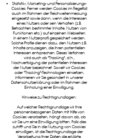
Statistik-, Marketing- und Personalisierungs-
Cookies: Ferner werden Cookies im Regelfall
auch im Rahmen der Reichweitenmessung
eingesetzt sowie dann, wenn die Interessen
eines Nutzers oder sein Verhalten (z.B.
Betrachten bestimmter Inhalte, Nutzen von
Funktionen etc.) auf einzelnen Webseiten
in einem Nutzerprofil gespeichert werden.
Solche Profile dienen dazu, den Nutzern z.B.
Inhalte anzuzeigen, die ihren potentiellen
Interessen entsprechen. Dieses Verfahren
wird auch als "Tracking", d.h.,
Nachverfolgung der potentiellen Interessen
der Nutzer bezeichnet. Soweit wir Cookies
oder "Tracking"-Technologien einsetzen,
informieren wir Sie gesondert in unserer
Datenschutzerklärung oder im Rahmen der
Einholung einer Einwilligung.
Hinweise zu Rechtsgrundlagen:
Auf welcher Rechtsgrundlage wir Ihre
personenbezogenen Daten mit Hilfe von
Cookies verarbeiten, hängt davon ab, ob
wir Sie um eine Einwilligung bitten. Falls dies
zutrifft und Sie in die Nutzung von Cookies
einwilligen, ist die Rechtsgrundlage der
Verarbeitung Ihrer Daten die erklärte