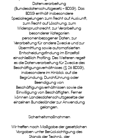
Datenverarbeitung
(Bundesdatenschutzgesetz – BDSG). Das
BDSG enthält insbesondere
Spezialregelungen zum Recht auf Auskunft,
zum Recht auf Löschung, zum
Widerspruchsrecht, zur Verarbeitung
besonderer Kategorien
personenbezogener Daten, zur
Verarbeitung für andere Zwecke und zur
Übermittlung sowie automatisierten
Entscheidungsfindung im Einzelfall
einschließlich Profiling. Des Weiteren regelt
es die Datenverarbeitung für Zwecke des
Beschäftigungsverhältnisses (§ 26 BDSG),
insbesondere im Hinblick auf die
Begründung, Durchführung oder
Beendigung von
Beschäftigungsverhältnissen sowie die
Einwilligung von Beschäftigten. Ferner
können Landesdatenschutzgesetze der
einzelnen Bundesländer zur Anwendung
gelangen.
Sicherheitsmaßnahmen
Wir treffen nach Maßgabe der gesetzlichen
Vorgaben unter Berücksichtigung des
Stands der Technik, der