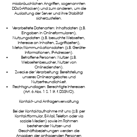
missbräuchlichen Angriffen, sogenannten
DDoS-Attacken) und zum anderen, um die
Auslastung der Server und ihre Stabilität
sicherzustellen.
Verarbeitete Datenarten: Inhaltsdaten (z.B.
Eingaben in Onlineformularen),
Nutzungsdaten (z.B. besuchte Webseiten,
Interesse an Inhalten, Zugriffszeiten),
Meta-/Kommunikationsdaten (z.B. Geräte-
Informationen, IP-Adressen).
Betroffene Personen: Nutzer (z.B.
Webseitenbesucher, Nutzer von
Onlinediensten).
Zwecke der Verarbeitung: Bereitstellung
unseres Onlineangebotes und
Nutzerfreundlichkeit.
Rechtsgrundlagen: Berechtigte Interessen
(Art. 6 Abs. 1 S. 1 lit. f. DSGVO).
Kontakt- und Anfragenverwaltung
Bei der Kontaktaufnahme mit uns (z.B. per
Kontaktformular, E-Mail, Telefon oder via
soziale Medien) sowie im Rahmen
bestehender Nutzer- und
Geschäftsbeziehungen werden die
Angaben der anfragenden Personen