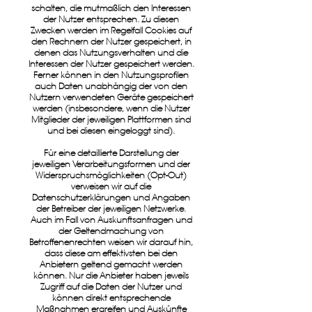
schalten, die mutmaßlich den Interessen
der Nutzer entsprechen. Zu diesen
Zwecken werden im Regelfall Cookies auf
den Rechnern der Nutzer gespeichert, in
denen das Nutzungsverhalten und die
Interessen der Nutzer gespeichert werden.
Ferner können in den Nutzungsprofilen
auch Daten unabhängig der von den
Nutzern verwendeten Geräte gespeichert
werden (insbesondere, wenn die Nutzer
Mitglieder der jeweiligen Plattformen sind
und bei diesen eingeloggt sind).
Für eine detaillierte Darstellung der
jeweiligen Verarbeitungsformen und der
Widerspruchsmöglichkeiten (Opt-Out)
verweisen wir auf die
Datenschutzerklärungen und Angaben
der Betreiber der jeweiligen Netzwerke.
Auch im Fall von Auskunftsanfragen und
der Geltendmachung von
Betroffenenrechten weisen wir darauf hin,
dass diese am effektivsten bei den
Anbietern geltend gemacht werden
können. Nur die Anbieter haben jeweils
Zugriff auf die Daten der Nutzer und
können direkt entsprechende
Maßnahmen ergreifen und Auskünfte