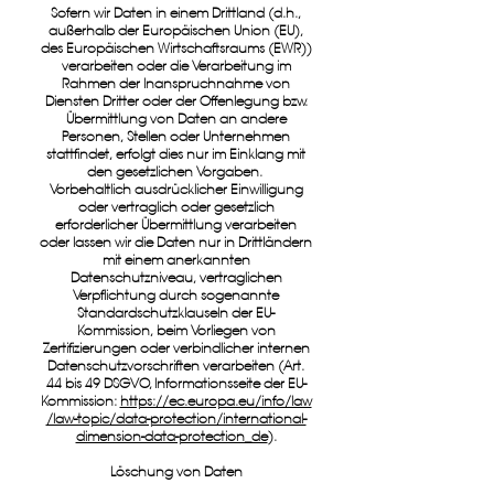
Sofern wir Daten in einem Drittland (d.h.,
außerhalb der Europäischen Union (EU),
des Europäischen Wirtschaftsraums (EWR))
verarbeiten oder die Verarbeitung im
Rahmen der Inanspruchnahme von
Diensten Dritter oder der Offenlegung bzw.
Übermittlung von Daten an andere
Personen, Stellen oder Unternehmen
stattfindet, erfolgt dies nur im Einklang mit
den gesetzlichen Vorgaben.
Vorbehaltlich ausdrücklicher Einwilligung
oder vertraglich oder gesetzlich
erforderlicher Übermittlung verarbeiten
oder lassen wir die Daten nur in Drittländern
mit einem anerkannten
Datenschutzniveau, vertraglichen
Verpflichtung durch sogenannte
Standardschutzklauseln der EU-
Kommission, beim Vorliegen von
Zertifizierungen oder verbindlicher internen
Datenschutzvorschriften verarbeiten (Art.
44 bis 49 DSGVO, Informationsseite der EU-
Kommission:
https://ec.europa.eu/info/law
/law-topic/data-protection/international-
dimension-data-protection_de
).
Löschung von Daten