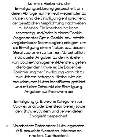
können. Hierbei wird die
Einwilligungserklärung gespeichert, um
deren Abfrage nicht erneut wiederholen zu
müssen und die Einwilligung entsprechend
der gesetzlichen Verpflichtung nachweisen
zu können. Die Speicherung kann
serverseitig und/oder in einem Cookie
(sogenanntes Opt-In-Cookie, bzw. mithilfe
vergleichbarer Technologien) erfolgen, um
die Einwilligung einem Nutzer, bzw. dessen
Gerät zuordnen zu können. Vorbehaltlich
individueller Angaben zu den Anbietern
von Cookie-Management-Diensten, gelten
die folgenden Hinweise: Die Dauer der
Speicherung der Einwilligung kann bis zu
zwei Jahren betragen. Hierbei wird ein
pseudonymer Nutzer-Identifikator gebildet
und mit dem Zeitpunkt der Einwilligung,
Angaben zur Reichweite der
Einwilligung (z. B. welche Kategorien von
Cookies und/oder Diensteanbieter) sowie
dem Browser, System und verwendeten
Endgerät gespeichert.
Verarbeitete Datenarten: Nutzungsdaten
(z.B. besuchte Webseiten, Interesse an
Inhalten, Zugriffszeiten),