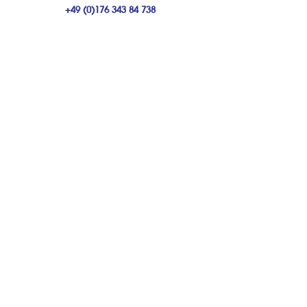
+49 (0)176 343 84 738
MO MI FR
11:00 - 17:00 UHR
DI DO
14:00 - 20:00 UHR
HAUS - UND HOFBESUCHE
NACH VEREINBARUNG
TIERHEILPRAXIS KREUZBERG
IN FRIEDRICHSHAIN
WARSCHAUER STRASSE 29
10243 BERLIN